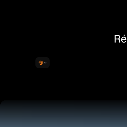
Ré
Select Language