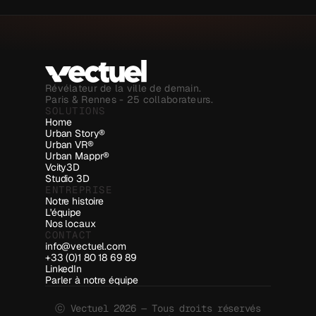
de réseaux qui ont besoin de données de
référence à haute valeur métrique.
Révélateur de la ville de demain.
Paris & Rennes - 25 collaborateurs.
SOLUTIONS
Home
Urban Story®
Urban VR®
Urban Mappr®
Vcity3D
Studio 3D
ENTREPRISE
Notre histoire
L'équipe
Nos locaux
CONTACT
info@vectuel.com
+33 (0)1 80 18 69 89
LinkedIn
Parler à notre équipe
ⓒ Vectuel 2026 — Tous droits réservés