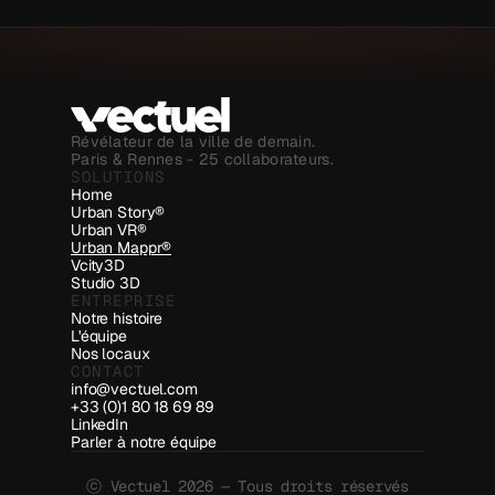
Révélateur de la ville de demain.
Paris & Rennes - 25 collaborateurs.
SOLUTIONS
Home
Urban Story®
Urban VR®
Urban Mappr®
Vcity3D
Studio 3D
ENTREPRISE
Notre histoire
L'équipe
Nos locaux
CONTACT
info@vectuel.com
+33 (0)1 80 18 69 89
LinkedIn
Parler à notre équipe
ⓒ Vectuel 2026 — Tous droits réservés