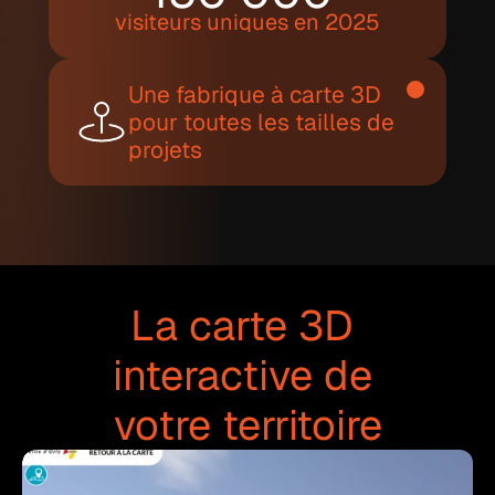
visiteurs uniques en 2025
Une fabrique à carte 3D 
pour toutes les tailles de 
projets
La carte 3D 
interactive de 
votre territoire