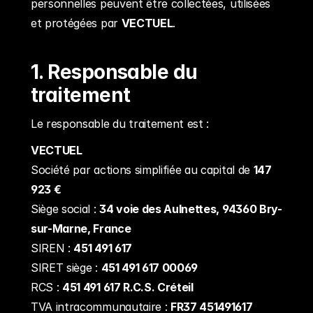
personnelles peuvent être collectées, utilisées 
et protégées par 
VECTUEL
.
1. Responsable du 
traitement
Le responsable du traitement est :
VECTUEL
Société par actions simplifiée au capital de 
147 
923 €
Siège social : 
34 voie des Aulnettes, 94360 Bry-
sur-Marne, France
SIREN : 
451 491 617
SIRET siège : 
451 491 617 00069
RCS : 
451 491 617 R.C.S. Créteil
TVA intracommunautaire : 
FR37 451491617