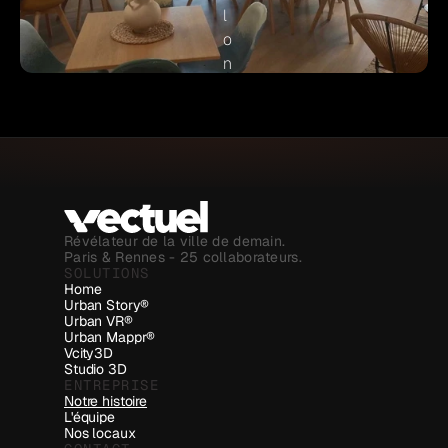
,
+33 (0)1 80 18 69 89
l
o
n 
3
5
0
0
0 
R
e
Révélateur de la ville de demain.
n
Paris & Rennes - 25 collaborateurs.
SOLUTIONS
n
Home
e
Urban Story®
info@vectuel.com
Urban VR®
s
+33 (0)1 80 18 69 89
Urban Mappr®
Vcity3D
Studio 3D
ENTREPRISE
Notre histoire
L'équipe
Nos locaux