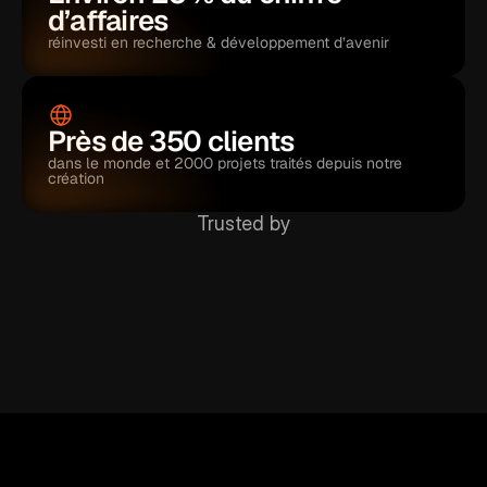
d’affaires
réinvesti en recherche & développement d’avenir
Près de 350 clients 
dans le monde et 2000 projets traités depuis notre 
création
Trusted by
P
a
r
i
s
1