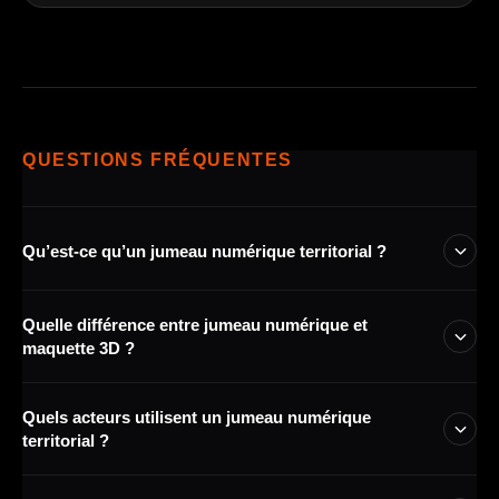
QUESTIONS FRÉQUENTES
Qu’est-ce qu’un jumeau numérique territorial ?
C’est une représentation 3D intelligente d’un territoire,
Quelle différence entre jumeau numérique et
enrichie par des données et utilisée pour comprendre,
maquette 3D ?
simuler, partager et décider.
La maquette 3D représente visuellement le territoire. Le
Quels acteurs utilisent un jumeau numérique
jumeau numérique ajoute des données, des usages
territorial ?
métier et des fonctions d’analyse ou de simulation.
Les collectivités, aménageurs, opérateurs de transport,