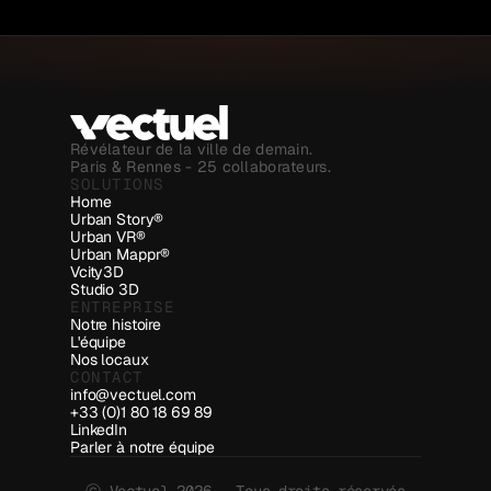
Révélateur de la ville de demain.
Paris & Rennes - 25 collaborateurs.
SOLUTIONS
Home
Urban Story®
Urban VR®
Urban Mappr®
Vcity3D
Studio 3D
ENTREPRISE
Notre histoire
L'équipe
Nos locaux
CONTACT
info@vectuel.com
+33 (0)1 80 18 69 89
LinkedIn
Parler à notre équipe