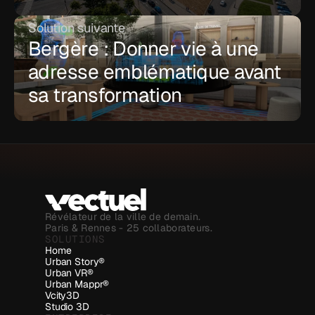
Solution suivante
Bergère : Donner vie à une 
adresse emblématique avant 
sa transformation
Révélateur de la ville de demain.
Paris & Rennes - 25 collaborateurs.
SOLUTIONS
Home
Urban Story®
Urban VR®
Urban Mappr®
Vcity3D
Studio 3D