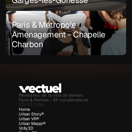
Garges-lès-Gonesse
Solution suivante
Paris & Métropole 
Aménagement - Chapelle 
Charbon
Révélateur de la ville de demain.
Paris & Rennes - 25 collaborateurs.
SOLUTIONS
Home
Urban Story®
Urban VR®
Urban Mappr®
Vcity3D