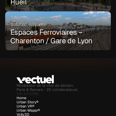
Rueil
Solution suivante
Espaces Ferroviaires – 
Charenton / Gare de Lyon
Révélateur de la ville de demain.
Paris & Rennes - 25 collaborateurs.
SOLUTIONS
Home
Urban Story®
Urban VR®
Urban Mappr®
Vcity3D